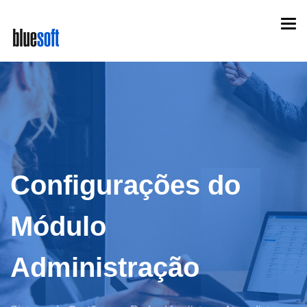
Skip
Togg
to
navi
main
content
Configurações do
Módulo
Administração