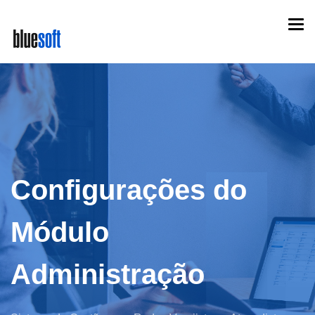
Skip
Togg
to
navi
main
content
Configurações do
Módulo
Administração