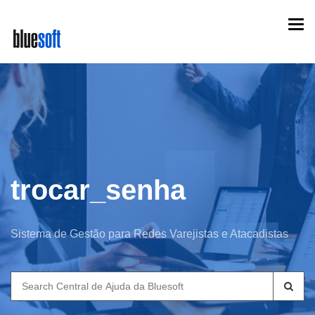
Skip
Togg
to
navi
main
content
trocar_senha
Sistema de Gestão para Redes Varejistas e Atacadistas
Search
for: