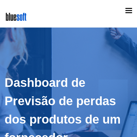
Skip
Togg
to
navi
main
content
Dashboard de
Previsão de perdas
dos produtos de um