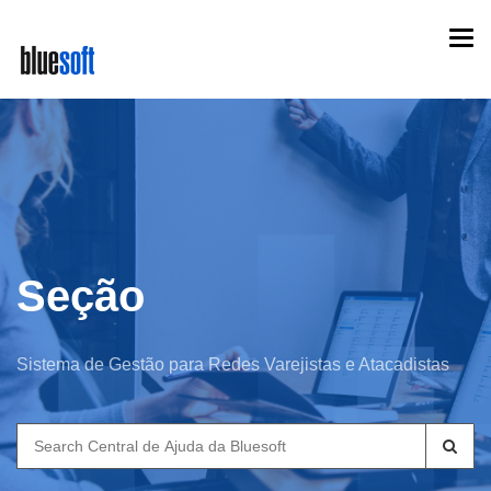
Skip
Togg
to
navi
main
content
Seção
Sistema de Gestão para Redes Varejistas e Atacadistas
Search
for: