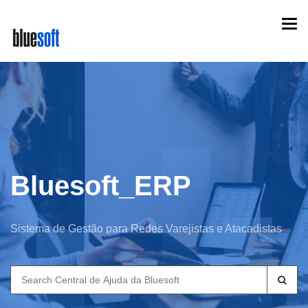
Skip
Togg
to
navi
main
content
Bluesoft_ERP
Sistema de Gestão para Redes Varejistas e Atacadistas
Search
for: