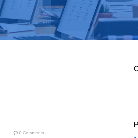
C
C
P
e
0 Comments