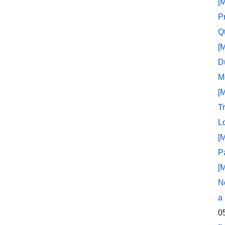
[
P
Q
[
D
M
[
T
L
[
P
[
N
a
0