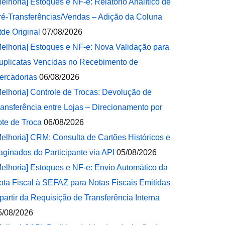
Melhoria] Estoques e NF-e: Relatório Analítico de
ré-Transferências/Vendas – Adição da Coluna
tde Original
07/08/2026
Melhoria] Estoques e NF-e: Nova Validação para
uplicatas Vencidas no Recebimento de
ercadorias
06/08/2026
Melhoria] Controle de Trocas: Devolução de
ransferência entre Lojas – Direcionamento por
ote de Troca
06/08/2026
Melhoria] CRM: Consulta de Cartões Históricos e
aginados do Participante via API
05/08/2026
Melhoria] Estoques e NF-e: Envio Automático da
ota Fiscal à SEFAZ para Notas Fiscais Emitidas
 partir da Requisição de Transferência Interna
5/08/2026