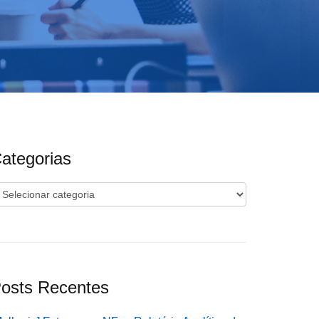
ategorias
ategorias
osts Recentes