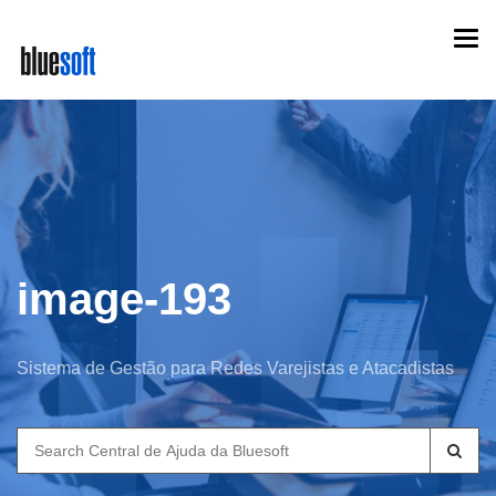
Skip
Togg
to
navi
main
content
image-193
Sistema de Gestão para Redes Varejistas e Atacadistas
Search
for: