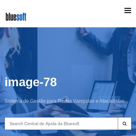
Skip
Togg
to
navi
main
content
image-78
Sistema de Gestão para Redes Varejistas e Atacadistas
Search
for: