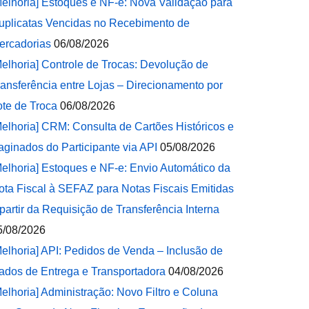
Melhoria] Estoques e NF-e: Nova Validação para
uplicatas Vencidas no Recebimento de
ercadorias
06/08/2026
Melhoria] Controle de Trocas: Devolução de
ransferência entre Lojas – Direcionamento por
ote de Troca
06/08/2026
Melhoria] CRM: Consulta de Cartões Históricos e
aginados do Participante via API
05/08/2026
Melhoria] Estoques e NF-e: Envio Automático da
ota Fiscal à SEFAZ para Notas Fiscais Emitidas
 partir da Requisição de Transferência Interna
5/08/2026
Melhoria] API: Pedidos de Venda – Inclusão de
ados de Entrega e Transportadora
04/08/2026
Melhoria] Administração: Novo Filtro e Coluna