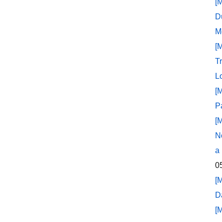
[
D
M
[
T
L
[
P
[
N
a
0
[
D
[