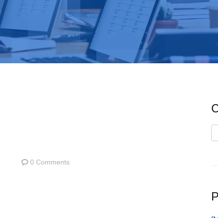
C
C
0 Comments
P