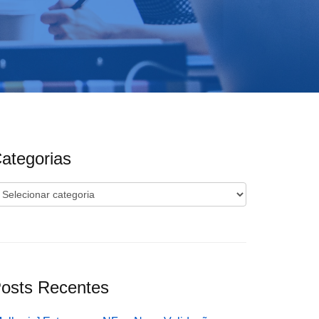
ategorias
ategorias
osts Recentes