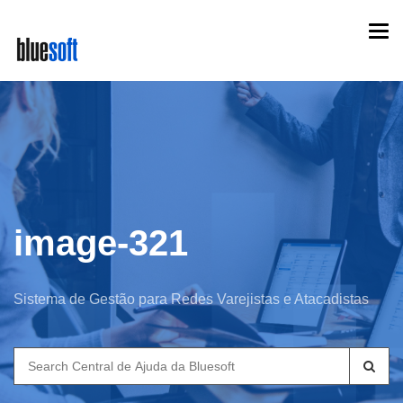
Skip
Togg
to
navi
main
content
image-321
Sistema de Gestão para Redes Varejistas e Atacadistas
Search
for: