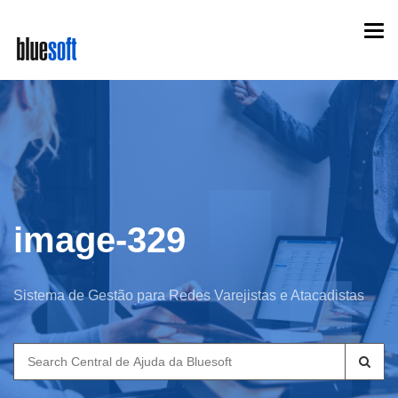
Skip
Togg
to
navi
main
content
image-329
Sistema de Gestão para Redes Varejistas e Atacadistas
Search
for: