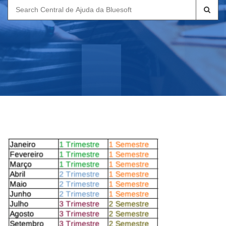
Search
for: