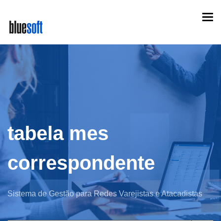
Skip
Togg
to
navi
main
content
tabela mes
correspondente
Sistema de Gestão para Redes Varejistas e Atacadistas