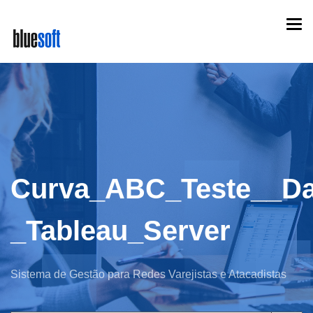
Skip
Togg
to
navi
main
content
Curva_ABC_Teste__D
_Tableau_Server
Sistema de Gestão para Redes Varejistas e Atacadistas