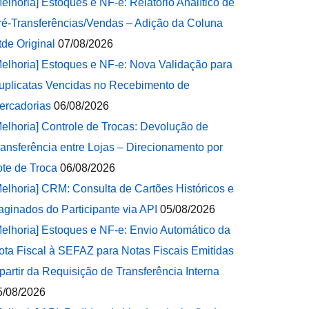
Melhoria] Estoques e NF-e: Relatório Analítico de
ré-Transferências/Vendas – Adição da Coluna
tde Original
07/08/2026
Melhoria] Estoques e NF-e: Nova Validação para
uplicatas Vencidas no Recebimento de
ercadorias
06/08/2026
Melhoria] Controle de Trocas: Devolução de
ransferência entre Lojas – Direcionamento por
ote de Troca
06/08/2026
Melhoria] CRM: Consulta de Cartões Históricos e
aginados do Participante via API
05/08/2026
Melhoria] Estoques e NF-e: Envio Automático da
ota Fiscal à SEFAZ para Notas Fiscais Emitidas
 partir da Requisição de Transferência Interna
5/08/2026