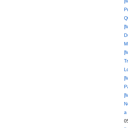
[
P
Q
[
D
M
[
T
L
[
P
[
N
a
0