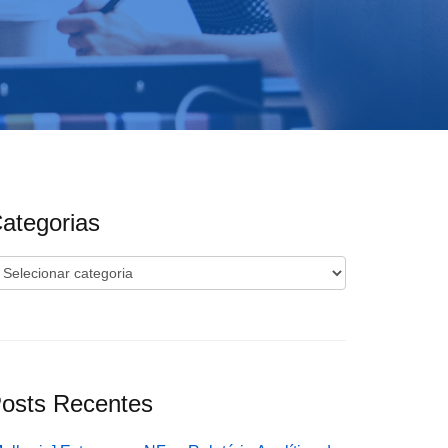
ategorias
ategorias
osts Recentes