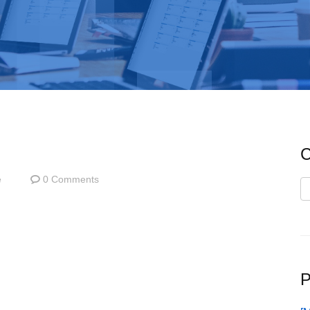
C
e
0 Comments
C
P