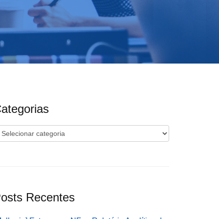
ategorias
ategorias
osts Recentes