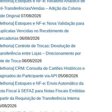
Melhoria] Estoques e NF-e: Relatório Analítico de
ré-Transferências/Vendas – Adição da Coluna
tde Original
07/08/2026
Melhoria] Estoques e NF-e: Nova Validação para
uplicatas Vencidas no Recebimento de
ercadorias
06/08/2026
Melhoria] Controle de Trocas: Devolução de
ransferência entre Lojas – Direcionamento por
ote de Troca
06/08/2026
Melhoria] CRM: Consulta de Cartões Históricos e
aginados do Participante via API
05/08/2026
Melhoria] Estoques e NF-e: Envio Automático da
ota Fiscal à SEFAZ para Notas Fiscais Emitidas
 partir da Requisição de Transferência Interna
5/08/2026