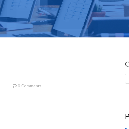
C
C
0 Comments
P