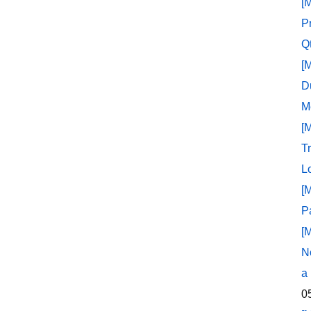
[
P
Q
[
D
M
[
T
L
[
P
[
N
a
0