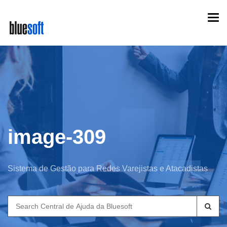
Skip
Togg
to
navi
main
content
image-309
Sistema de Gestão para Redes Varejistas e Atacadistas
Search
for: