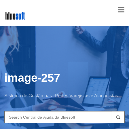
Skip
Togg
to
navi
main
content
image-257
Sistema de Gestão para Redes Varejistas e Atacadistas
Search
for: