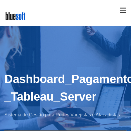
Skip
Togg
to
navi
main
content
Dashboard_Pagamento
_Tableau_Server
Sistema de Gestão para Redes Varejistas e Atacadistas