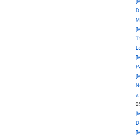
[
D
M
[
T
L
[
P
[
N
a
0
[
D
[