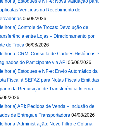
Melhoria] Estoques e NF-e: Nova Validação para
uplicatas Vencidas no Recebimento de
ercadorias
06/08/2026
Melhoria] Controle de Trocas: Devolução de
ransferência entre Lojas – Direcionamento por
ote de Troca
06/08/2026
Melhoria] CRM: Consulta de Cartões Históricos e
aginados do Participante via API
05/08/2026
Melhoria] Estoques e NF-e: Envio Automático da
ota Fiscal à SEFAZ para Notas Fiscais Emitidas
 partir da Requisição de Transferência Interna
5/08/2026
Melhoria] API: Pedidos de Venda – Inclusão de
ados de Entrega e Transportadora
04/08/2026
Melhoria] Administração: Novo Filtro e Coluna