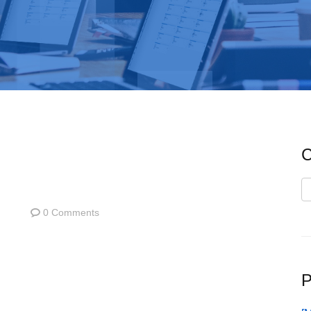
C
C
0 Comments
P