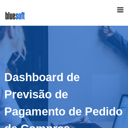
Skip
Togg
to
navi
main
content
Dashboard de
Previsão de
Pagamento de Pedido