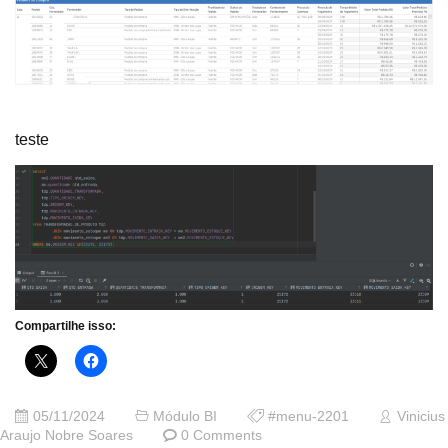
teste
Compartilhe isso:
05/11/2024
Módulo BI
#menu-2201
Vinicius
Araujo Nobre Soares
0 Comments