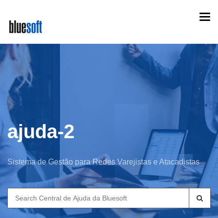
Skip
Togg
to
navi
main
content
ajuda-2
Sistema de Gestão para Redes Varejistas e Atacadistas
Search
for: