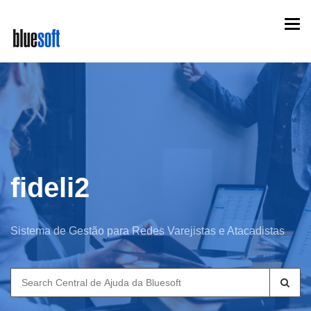
Skip
Togg
to
navi
main
content
fideli2
Sistema de Gestão para Redes Varejistas e Atacadistas
Search
for: