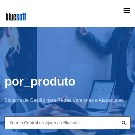
Skip
Togg
to
navi
main
content
por_produto
Sistema de Gestão para Redes Varejistas e Atacadistas
Search
for: