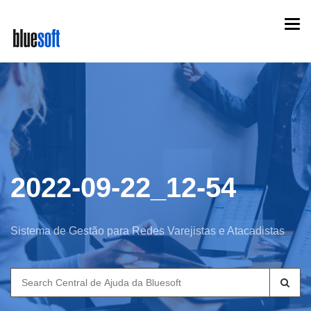
Skip
Togg
to
navi
main
content
2022-09-22_12-54
Sistema de Gestão para Redes Varejistas e Atacadistas
Search
for: