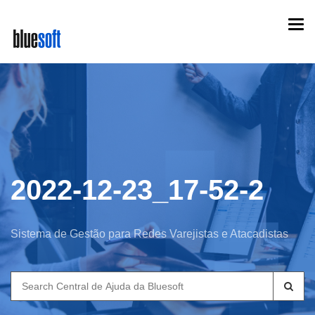
Skip
Togg
to
navi
main
content
2022-12-23_17-52-2
Sistema de Gestão para Redes Varejistas e Atacadistas
Search
for: