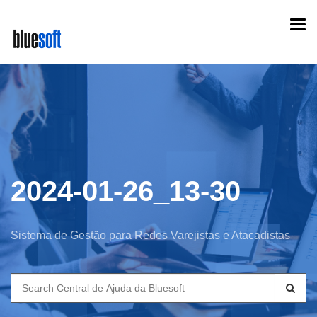
Skip
Togg
to
navi
main
content
2024-01-26_13-30
Sistema de Gestão para Redes Varejistas e Atacadistas
Search
for: