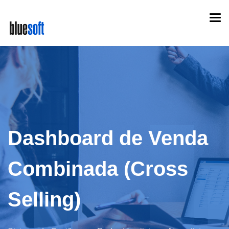
Skip
Togg
to
navi
main
content
Dashboard de Venda
Combinada (Cross
Selling)