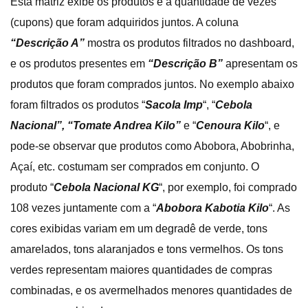
Esta matriz exibe os produtos e a quantidade de vezes
(cupons) que foram adquiridos juntos. A coluna
“Descrição A”
mostra os produtos filtrados no dashboard,
e os produtos presentes em
“Descrição B”
apresentam os
produtos que foram comprados juntos. No exemplo abaixo
foram filtrados os produtos “
Sacola Imp
“, “
Cebola
Nacional”, “Tomate Andrea Kilo”
e “
Cenoura Kilo
“, e
pode-se observar que produtos como Abobora, Abobrinha,
Açaí, etc. costumam ser comprados em conjunto. O
produto “
Cebola Nacional KG
“, por exemplo, foi comprado
108 vezes juntamente com a “
Abobora Kabotia Kilo
“. As
cores exibidas variam em um degradê de verde, tons
amarelados, tons alaranjados e tons vermelhos. Os tons
verdes representam maiores quantidades de compras
combinadas, e os avermelhados menores quantidades de