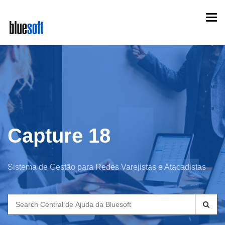
Skip
Togg
to
navi
main
content
Capture 18
Sistema de Gestão para Redes Varejistas e Atacadistas
Search
for: