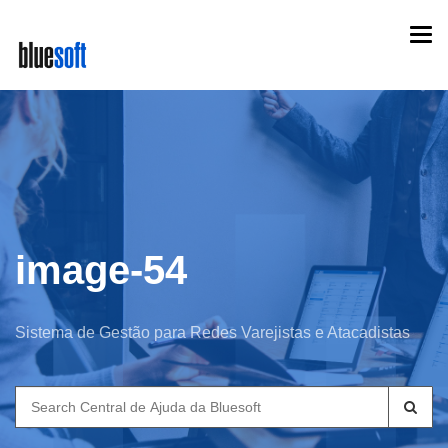
Skip
Togg
to
navi
main
content
image-54
Sistema de Gestão para Redes Varejistas e Atacadistas
Search
for: