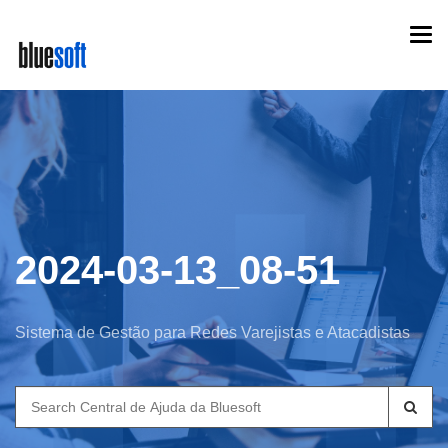
Skip
Togg
to
navi
main
content
2024-03-13_08-51
Sistema de Gestão para Redes Varejistas e Atacadistas
Search
for: