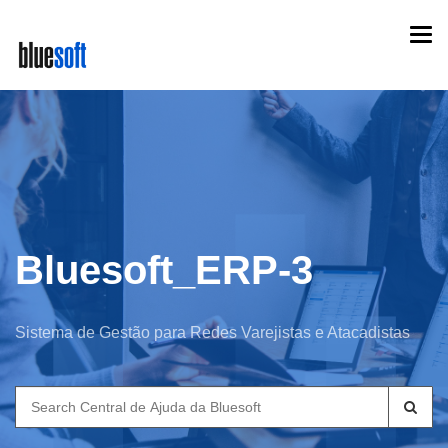
Skip
Togg
to
navi
main
content
Bluesoft_ERP-3
Sistema de Gestão para Redes Varejistas e Atacadistas
Search
for: