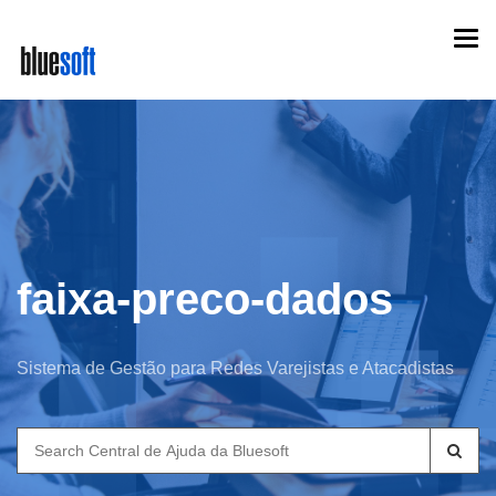
Skip
Togg
to
navi
main
content
faixa-preco-dados
Sistema de Gestão para Redes Varejistas e Atacadistas
Search
for: