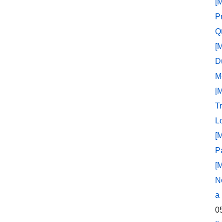
[
P
Q
[
D
M
[
T
L
[
P
[
N
a
0