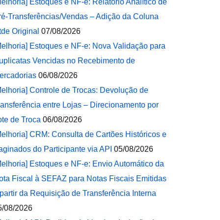
Melhoria] Estoques e NF-e: Relatório Analítico de
ré-Transferências/Vendas – Adição da Coluna
tde Original
07/08/2026
Melhoria] Estoques e NF-e: Nova Validação para
uplicatas Vencidas no Recebimento de
ercadorias
06/08/2026
Melhoria] Controle de Trocas: Devolução de
ransferência entre Lojas – Direcionamento por
ote de Troca
06/08/2026
Melhoria] CRM: Consulta de Cartões Históricos e
aginados do Participante via API
05/08/2026
Melhoria] Estoques e NF-e: Envio Automático da
ota Fiscal à SEFAZ para Notas Fiscais Emitidas
 partir da Requisição de Transferência Interna
5/08/2026