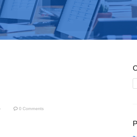
C
C
e
0 Comments
P