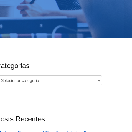
ategorias
ategorias
osts Recentes