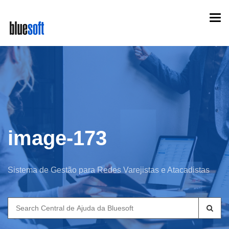
Skip
Togg
to
navi
main
content
image-173
Sistema de Gestão para Redes Varejistas e Atacadistas
Search
for: