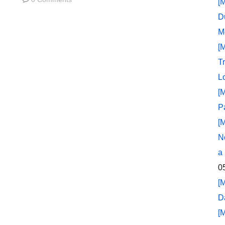
[
D
M
[
T
L
[
P
[
N
a
0
[
D
[