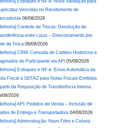
Melhoria] Estoques e NF-e: Nova Validação para
uplicatas Vencidas no Recebimento de
ercadorias
06/08/2026
Melhoria] Controle de Trocas: Devolução de
ransferência entre Lojas – Direcionamento por
ote de Troca
06/08/2026
Melhoria] CRM: Consulta de Cartões Históricos e
aginados do Participante via API
05/08/2026
Melhoria] Estoques e NF-e: Envio Automático da
ota Fiscal à SEFAZ para Notas Fiscais Emitidas
 partir da Requisição de Transferência Interna
5/08/2026
Melhoria] API: Pedidos de Venda – Inclusão de
ados de Entrega e Transportadora
04/08/2026
Melhoria] Administração: Novo Filtro e Coluna