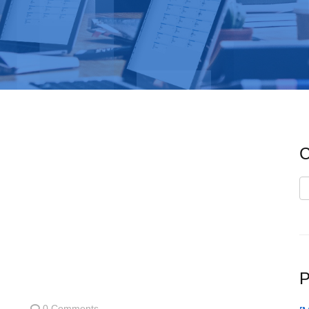
C
C
P
0 Comments