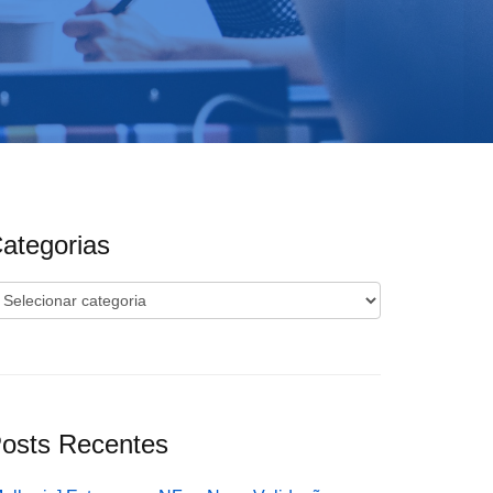
ategorias
ategorias
osts Recentes