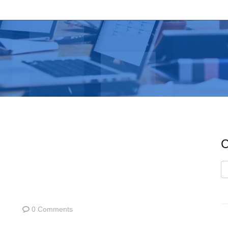
C
C
0 Comments