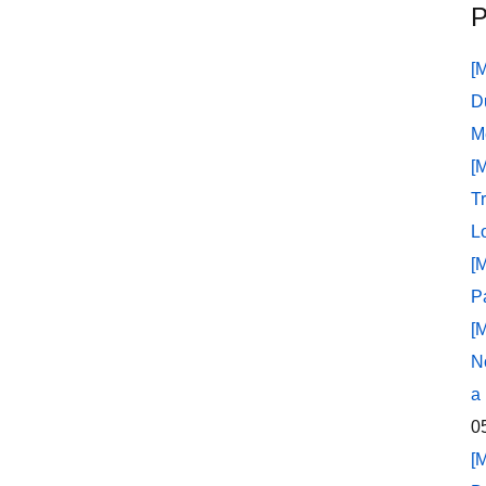
P
[
D
M
[
T
L
[
P
[
N
a
0
[