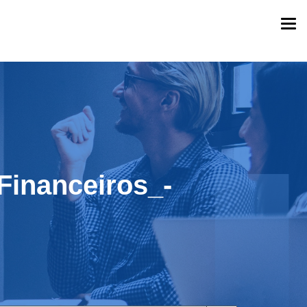
Togg
navi
Financeiros_-