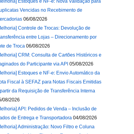
Melhoria] Estoques e NF-e: Nova Validação para
uplicatas Vencidas no Recebimento de
ercadorias
06/08/2026
Melhoria] Controle de Trocas: Devolução de
ransferência entre Lojas – Direcionamento por
ote de Troca
06/08/2026
Melhoria] CRM: Consulta de Cartões Históricos e
aginados do Participante via API
05/08/2026
Melhoria] Estoques e NF-e: Envio Automático da
ota Fiscal à SEFAZ para Notas Fiscais Emitidas
 partir da Requisição de Transferência Interna
5/08/2026
Melhoria] API: Pedidos de Venda – Inclusão de
ados de Entrega e Transportadora
04/08/2026
Melhoria] Administração: Novo Filtro e Coluna