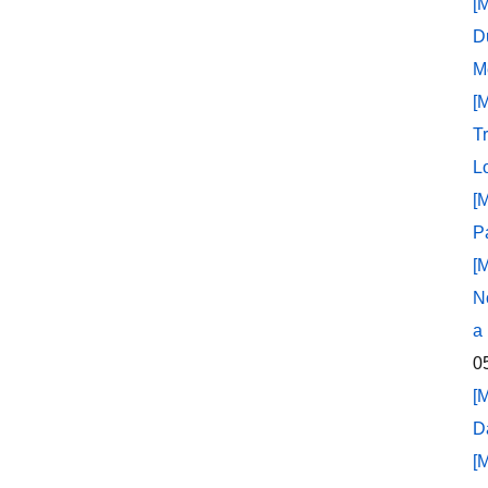
[
D
M
[
T
L
[
P
[
N
a
0
[
D
[