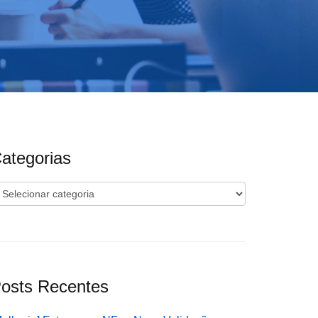
ategorias
ategorias
osts Recentes