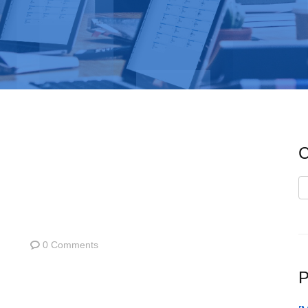
C
C
0 Comments
P