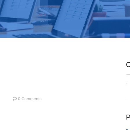
C
C
0 Comments
P