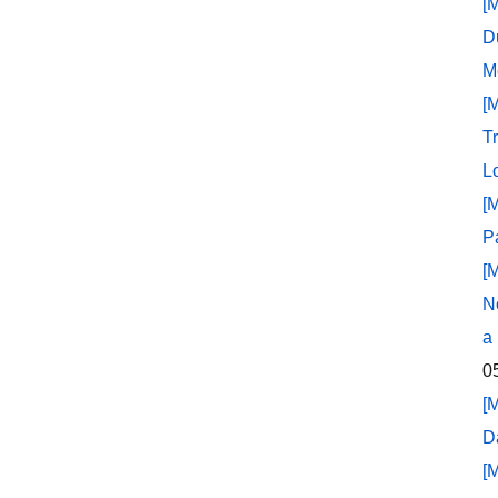
[
D
M
[
T
L
[
P
[
N
a
0
[
D
[