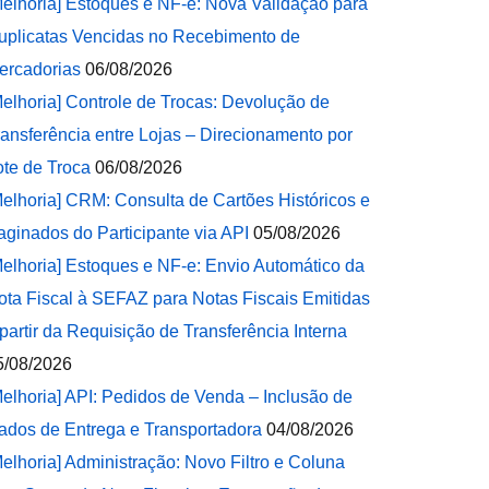
Melhoria] Estoques e NF-e: Nova Validação para
uplicatas Vencidas no Recebimento de
ercadorias
06/08/2026
Melhoria] Controle de Trocas: Devolução de
ransferência entre Lojas – Direcionamento por
ote de Troca
06/08/2026
Melhoria] CRM: Consulta de Cartões Históricos e
aginados do Participante via API
05/08/2026
Melhoria] Estoques e NF-e: Envio Automático da
ota Fiscal à SEFAZ para Notas Fiscais Emitidas
 partir da Requisição de Transferência Interna
5/08/2026
Melhoria] API: Pedidos de Venda – Inclusão de
ados de Entrega e Transportadora
04/08/2026
Melhoria] Administração: Novo Filtro e Coluna