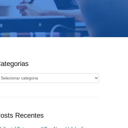
ategorias
ategorias
osts Recentes