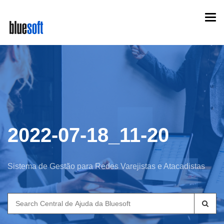
Skip
Togg
to
navi
main
content
2022-07-18_11-20
Sistema de Gestão para Redes Varejistas e Atacadistas
Search
for: