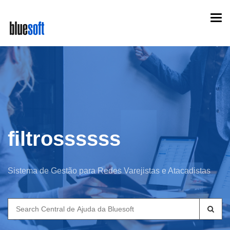
Skip
Togg
to
navi
main
content
filtrossssss
Sistema de Gestão para Redes Varejistas e Atacadistas
Search
for: