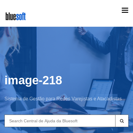
Skip
Togg
to
navi
main
content
image-218
Sistema de Gestão para Redes Varejistas e Atacadistas
Search
for: