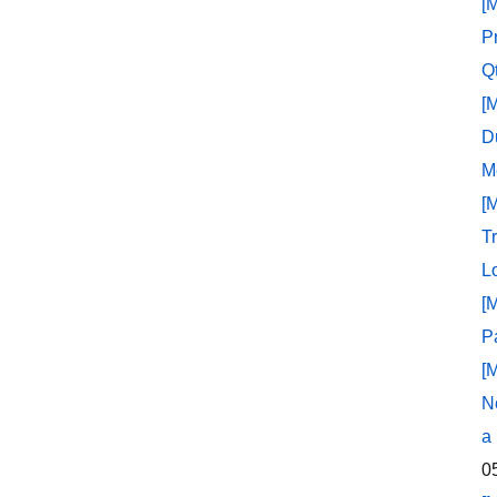
[
P
Q
[
D
M
[
T
L
[
P
[
N
a
0