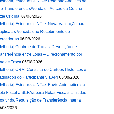
Melhoria] Estoques e NF-e: Relatório Analítico de
ré-Transferências/Vendas – Adição da Coluna
tde Original
07/08/2026
Melhoria] Estoques e NF-e: Nova Validação para
uplicatas Vencidas no Recebimento de
ercadorias
06/08/2026
Melhoria] Controle de Trocas: Devolução de
ransferência entre Lojas – Direcionamento por
ote de Troca
06/08/2026
Melhoria] CRM: Consulta de Cartões Históricos e
aginados do Participante via API
05/08/2026
Melhoria] Estoques e NF-e: Envio Automático da
ota Fiscal à SEFAZ para Notas Fiscais Emitidas
 partir da Requisição de Transferência Interna
5/08/2026