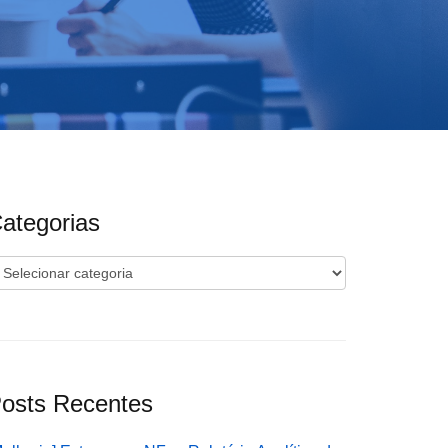
ategorias
ategorias
osts Recentes