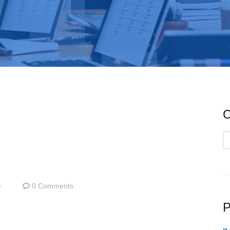
C
C
e
0 Comments
P