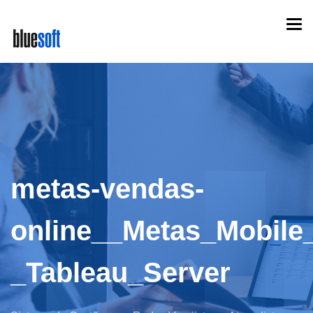
Skip
Togg
to
navi
main
content
metas-vendas-
online__Metas_Mobile
_Tableau_Server