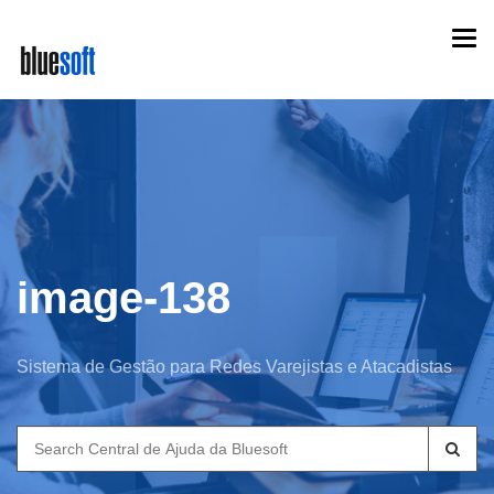
Skip
Togg
to
navi
main
content
image-138
Sistema de Gestão para Redes Varejistas e Atacadistas
Search
for: