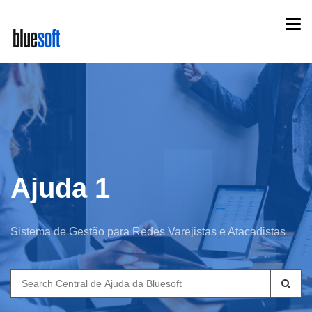
Skip
Togg
to
navi
main
content
Ajuda 1
Sistema de Gestão para Redes Varejistas e Atacadistas
Search
for: