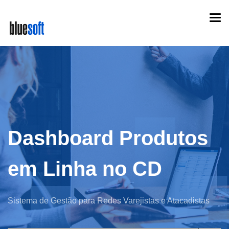
Skip
Togg
to
navi
main
content
Dashboard Produtos
em Linha no CD
Sistema de Gestão para Redes Varejistas e Atacadistas