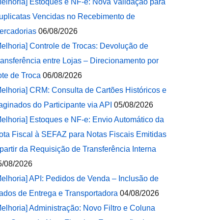
Melhoria] Estoques e NF-e: Nova Validação para
uplicatas Vencidas no Recebimento de
ercadorias
06/08/2026
Melhoria] Controle de Trocas: Devolução de
ransferência entre Lojas – Direcionamento por
ote de Troca
06/08/2026
Melhoria] CRM: Consulta de Cartões Históricos e
aginados do Participante via API
05/08/2026
Melhoria] Estoques e NF-e: Envio Automático da
ota Fiscal à SEFAZ para Notas Fiscais Emitidas
 partir da Requisição de Transferência Interna
5/08/2026
Melhoria] API: Pedidos de Venda – Inclusão de
ados de Entrega e Transportadora
04/08/2026
Melhoria] Administração: Novo Filtro e Coluna