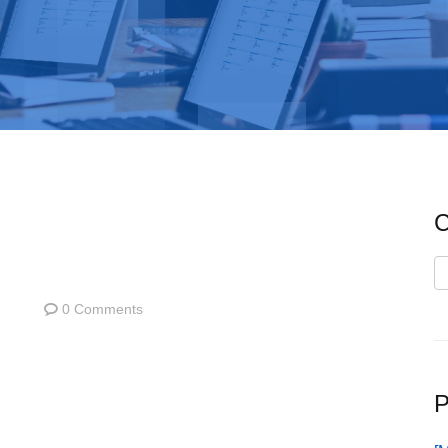
C
C
0 Comments
P