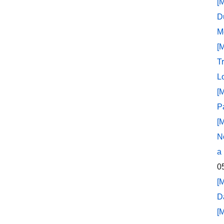
[
D
M
[
T
L
[
P
[
N
a
0
[
D
[