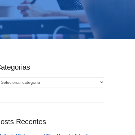
ategorias
ategorias
osts Recentes