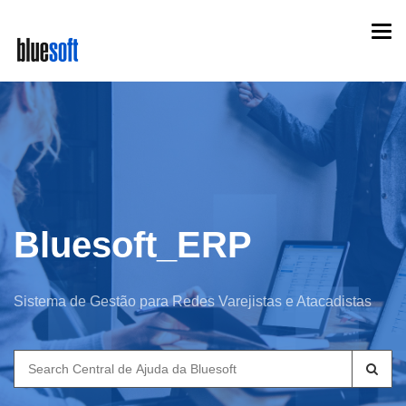
Skip
Togg
to
navi
main
content
Bluesoft_ERP
Sistema de Gestão para Redes Varejistas e Atacadistas
Search
for: