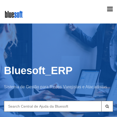
Skip
Togg
to
navi
main
content
Bluesoft_ERP
Sistema de Gestão para Redes Varejistas e Atacadistas
Search
for: